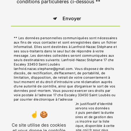
conditions particulières ci-dessous **
Envoyer
** Les données personnelles communiquées sont nécessaires
aux fins de vous contacter et sont enregistrées dans un fichier
informatisé. Elles sont destinées à Lanfroid-Nazac Stéphane et
ses sous-traitants dans le seul but de répondre à votre
message. Les données collectées seront communiquées aux
seuls destinataires suivants: Lanfroid-Nazac Stéphane 17 che
Escaley 33450 Saint Loubès
lanfroid.nazac.stephane@gmail.com. Vous disposez de droits
d’accès, de rectification, d’effacement, de portabilité, de
limitation, d’opposition, de retrait de votre consentement à
tout moment et du droit d’introduire une réclamation auprès
d’une autorité de contrôle, ainsi que d’organiser le sort de vos
données post-mortem. Vous pouvez exercer ces droits par
voie postale à l'adresse 17 che Escaley 33450 Saint Loubès ou
par courrier électronique à l'adresse
lanfroid.nazac.stephane@gmail.com. Un justificatif d'identité
pourra vous être demandé. Nous conservons vos données
pendant la période de prise de contact puis pendant la durée
de prescription légale aux fins probatoires et de gestion des
contentieux. Vous avez le droit de vous inscrire sur la liste
Ce site utilise des cookies
d'opposition au démarchage téléphonique, disponible à cette
et vous donne le contrôle
adresse:
Bloctel.gouv.fr
. Consultez le site cnil.fr pour plus