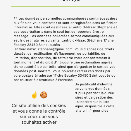
** Les données personnelles communiquées sont nécessaires
aux fins de vous contacter et sont enregistrées dans un fichier
informatisé. Elles sont destinées à Lanfroid-Nazac Stéphane et
ses sous-traitants dans le seul but de répondre à votre
message. Les données collectées seront communiquées aux
seuls destinataires suivants: Lanfroid-Nazac Stéphane 17 che
Escaley 33450 Saint Loubès
lanfroid.nazac.stephane@gmail.com. Vous disposez de droits
d’accès, de rectification, d’effacement, de portabilité, de
limitation, d’opposition, de retrait de votre consentement à
tout moment et du droit d’introduire une réclamation auprès
d’une autorité de contrôle, ainsi que d’organiser le sort de vos
données post-mortem. Vous pouvez exercer ces droits par
voie postale à l'adresse 17 che Escaley 33450 Saint Loubès ou
par courrier électronique à l'adresse
lanfroid.nazac.stephane@gmail.com. Un justificatif d'identité
pourra vous être demandé. Nous conservons vos données
pendant la période de prise de contact puis pendant la durée
de prescription légale aux fins probatoires et de gestion des
contentieux. Vous avez le droit de vous inscrire sur la liste
Ce site utilise des cookies
d'opposition au démarchage téléphonique, disponible à cette
et vous donne le contrôle
adresse:
Bloctel.gouv.fr
. Consultez le site cnil.fr pour plus
d’informations sur vos droits.
sur ceux que vous
souhaitez activer