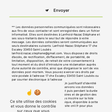
Envoyer
** Les données personnelles communiquées sont nécessaires
aux fins de vous contacter et sont enregistrées dans un fichier
informatisé. Elles sont destinées à Lanfroid-Nazac Stéphane et
ses sous-traitants dans le seul but de répondre à votre
message. Les données collectées seront communiquées aux
seuls destinataires suivants: Lanfroid-Nazac Stéphane 17 che
Escaley 33450 Saint Loubès
lanfroid.nazac.stephane@gmail.com. Vous disposez de droits
d’accès, de rectification, d’effacement, de portabilité, de
limitation, d’opposition, de retrait de votre consentement à
tout moment et du droit d’introduire une réclamation auprès
d’une autorité de contrôle, ainsi que d’organiser le sort de vos
données post-mortem. Vous pouvez exercer ces droits par
voie postale à l'adresse 17 che Escaley 33450 Saint Loubès ou
par courrier électronique à l'adresse
lanfroid.nazac.stephane@gmail.com. Un justificatif d'identité
pourra vous être demandé. Nous conservons vos données
pendant la période de prise de contact puis pendant la durée
de prescription légale aux fins probatoires et de gestion des
contentieux. Vous avez le droit de vous inscrire sur la liste
Ce site utilise des cookies
d'opposition au démarchage téléphonique, disponible à cette
et vous donne le contrôle
adresse:
Bloctel.gouv.fr
. Consultez le site cnil.fr pour plus
d’informations sur vos droits.
sur ceux que vous