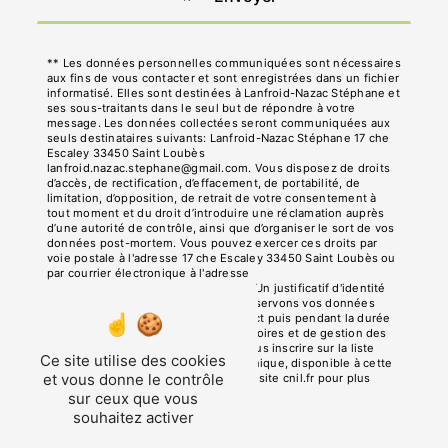
** Les données personnelles communiquées sont nécessaires
aux fins de vous contacter et sont enregistrées dans un fichier
informatisé. Elles sont destinées à Lanfroid-Nazac Stéphane et
ses sous-traitants dans le seul but de répondre à votre
message. Les données collectées seront communiquées aux
seuls destinataires suivants: Lanfroid-Nazac Stéphane 17 che
Escaley 33450 Saint Loubès
lanfroid.nazac.stephane@gmail.com. Vous disposez de droits
d’accès, de rectification, d’effacement, de portabilité, de
limitation, d’opposition, de retrait de votre consentement à
tout moment et du droit d’introduire une réclamation auprès
d’une autorité de contrôle, ainsi que d’organiser le sort de vos
données post-mortem. Vous pouvez exercer ces droits par
voie postale à l'adresse 17 che Escaley 33450 Saint Loubès ou
par courrier électronique à l'adresse
lanfroid.nazac.stephane@gmail.com. Un justificatif d'identité
pourra vous être demandé. Nous conservons vos données
pendant la période de prise de contact puis pendant la durée
de prescription légale aux fins probatoires et de gestion des
contentieux. Vous avez le droit de vous inscrire sur la liste
Ce site utilise des cookies
d'opposition au démarchage téléphonique, disponible à cette
et vous donne le contrôle
adresse:
Bloctel.gouv.fr
. Consultez le site cnil.fr pour plus
d’informations sur vos droits.
sur ceux que vous
souhaitez activer