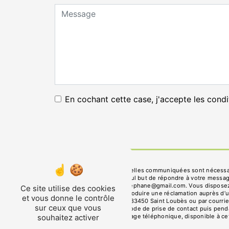
En cochant cette case, j'accepte les condi
** Les données personnelles communiquées sont nécessaires
sous-traitants dans le seul but de répondre à votre mess
Loubès lanfroid.nazac.stephane@gmail.com. Vous disposez de 
Ce site utilise des cookies
moment et du droit d’introduire une réclamation auprès d’u
et vous donne le contrôle
l'adresse 17 che Escaley 33450 Saint Loubès ou par courrie
sur ceux que vous
données pendant la période de prise de contact puis pendant
souhaitez activer
d'opposition au démarchage téléphonique, disponible à ce