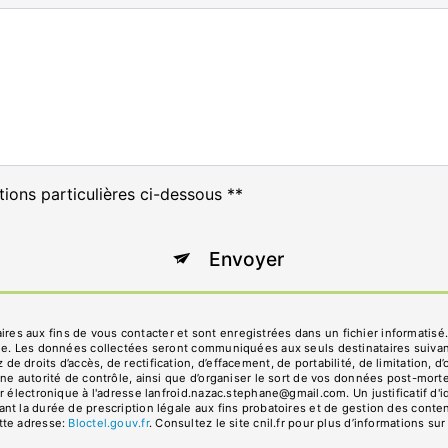
tions particulières ci-dessous **
Envoyer
 aux fins de vous contacter et sont enregistrées dans un fichier informatisé.
age. Les données collectées seront communiquées aux seuls destinataires suiva
droits d’accès, de rectification, d’effacement, de portabilité, de limitation, d
ne autorité de contrôle, ainsi que d’organiser le sort de vos données post-mort
r électronique à l'adresse lanfroid.nazac.stephane@gmail.com. Un justificatif 
 la durée de prescription légale aux fins probatoires et de gestion des contenti
tte adresse:
Bloctel.gouv.fr
. Consultez le site cnil.fr pour plus d’informations sur