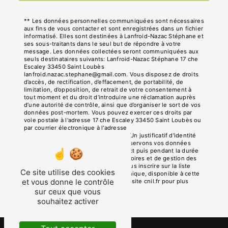
** Les données personnelles communiquées sont nécessaires
aux fins de vous contacter et sont enregistrées dans un fichier
informatisé. Elles sont destinées à Lanfroid-Nazac Stéphane et
ses sous-traitants dans le seul but de répondre à votre
message. Les données collectées seront communiquées aux
seuls destinataires suivants: Lanfroid-Nazac Stéphane 17 che
Escaley 33450 Saint Loubès
lanfroid.nazac.stephane@gmail.com. Vous disposez de droits
d’accès, de rectification, d’effacement, de portabilité, de
limitation, d’opposition, de retrait de votre consentement à
tout moment et du droit d’introduire une réclamation auprès
d’une autorité de contrôle, ainsi que d’organiser le sort de vos
données post-mortem. Vous pouvez exercer ces droits par
voie postale à l'adresse 17 che Escaley 33450 Saint Loubès ou
par courrier électronique à l'adresse
lanfroid.nazac.stephane@gmail.com. Un justificatif d'identité
pourra vous être demandé. Nous conservons vos données
pendant la période de prise de contact puis pendant la durée
de prescription légale aux fins probatoires et de gestion des
contentieux. Vous avez le droit de vous inscrire sur la liste
Ce site utilise des cookies
d'opposition au démarchage téléphonique, disponible à cette
et vous donne le contrôle
adresse:
Bloctel.gouv.fr
. Consultez le site cnil.fr pour plus
d’informations sur vos droits.
sur ceux que vous
souhaitez activer