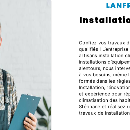
LAN
installation climatisation à Saint-
Confiez vos travaux de installation climatisation à des professionnels
qualifiés ! L’entrepri
artisans installation 
installations d’équipe
alentours, nous inter
à vos besoins, même le
formés dans les règles
Installation, rénovatio
et expérience pour rép
climatisation des hab
Stéphane et réalisez u
travaux de installation