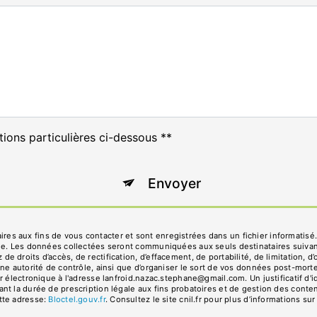
tions particulières ci-dessous **
Envoyer
 aux fins de vous contacter et sont enregistrées dans un fichier informatisé.
age. Les données collectées seront communiquées aux seuls destinataires suiva
droits d’accès, de rectification, d’effacement, de portabilité, de limitation, d
ne autorité de contrôle, ainsi que d’organiser le sort de vos données post-mort
r électronique à l'adresse lanfroid.nazac.stephane@gmail.com. Un justificatif 
 la durée de prescription légale aux fins probatoires et de gestion des contenti
tte adresse:
Bloctel.gouv.fr
. Consultez le site cnil.fr pour plus d’informations sur