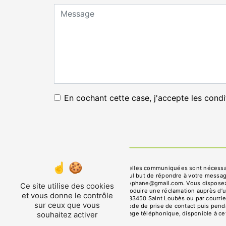
En cochant cette case, j'accepte les condi
** Les données personnelles communiquées sont nécessaires
sous-traitants dans le seul but de répondre à votre mess
Loubès lanfroid.nazac.stephane@gmail.com. Vous disposez de 
Ce site utilise des cookies
moment et du droit d’introduire une réclamation auprès d’u
et vous donne le contrôle
l'adresse 17 che Escaley 33450 Saint Loubès ou par courrie
sur ceux que vous
données pendant la période de prise de contact puis pendant
souhaitez activer
d'opposition au démarchage téléphonique, disponible à ce