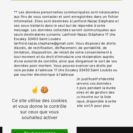
** Les données personnelles communiquées sont nécessaires
aux fins de vous contacter et sont enregistrées dans un fichier
informatisé. Elles sont destinées à Lanfroid-Nazac Stéphane et
ses sous-traitants dans le seul but de répondre à votre
message. Les données collectées seront communiquées aux
seuls destinataires suivants: Lanfroid-Nazac Stéphane 17 che
Escaley 33450 Saint Loubès
lanfroid.nazac.stephane@gmail.com. Vous disposez de droits
d’accès, de rectification, d’effacement, de portabilité, de
limitation, d’opposition, de retrait de votre consentement à
tout moment et du droit d’introduire une réclamation auprès
d’une autorité de contrôle, ainsi que d’organiser le sort de vos
données post-mortem. Vous pouvez exercer ces droits par
voie postale à l'adresse 17 che Escaley 33450 Saint Loubès ou
par courrier électronique à l'adresse
lanfroid.nazac.stephane@gmail.com. Un justificatif d'identité
pourra vous être demandé. Nous conservons vos données
pendant la période de prise de contact puis pendant la durée
de prescription légale aux fins probatoires et de gestion des
contentieux. Vous avez le droit de vous inscrire sur la liste
Ce site utilise des cookies
d'opposition au démarchage téléphonique, disponible à cette
et vous donne le contrôle
adresse:
Bloctel.gouv.fr
. Consultez le site cnil.fr pour plus
d’informations sur vos droits.
sur ceux que vous
souhaitez activer